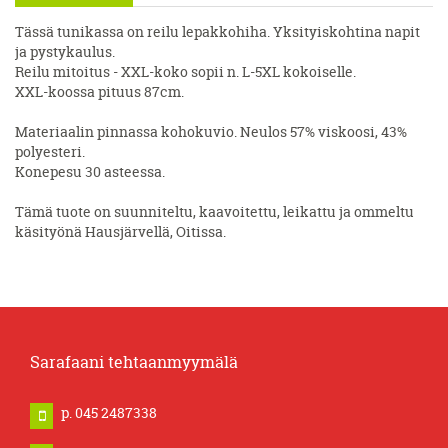
Tässä tunikassa on reilu lepakkohiha. Yksityiskohtina napit
ja pystykaulus.
Reilu mitoitus - XXL-koko sopii n. L-5XL kokoiselle.
XXL-koossa pituus 87cm.
Materiaalin pinnassa kohokuvio. Neulos 57% viskoosi, 43%
polyesteri.
Konepesu 30 asteessa.
Tämä tuote on suunniteltu, kaavoitettu, leikattu ja ommeltu
käsityönä Hausjärvellä, Oitissa.
Sarafaani tehtaanmyymälä
p. 045 2487338