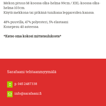
Mekon pituus M-koossa olka-helma 99cm / XXL-koossa olka-
helma 103cm.
Käytä mekkona tai pitkänä tunikana leggareiden kanssa.
48% puuvilla, 47% polyesteri, 5% elastaani
Konepesu 40 asteessa.
*
Katso oma kokosi mittataulukosta
*
Sarafaani tehtaanmyymälä
p. 045 2487338
info@sarafaani.fi