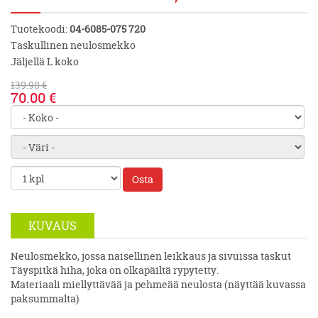
Tuotekoodi:
04-6085-075 720
Taskullinen neulosmekko
Jäljellä L koko
139.90 €
70.00 €
Osta
KUVAUS
Neulosmekko, jossa naisellinen leikkaus ja sivuissa taskut
Täyspitkä hiha, joka on olkapäiltä rypytetty.
Materiaali miellyttävää ja pehmeää neulosta (näyttää kuvassa
paksummalta)