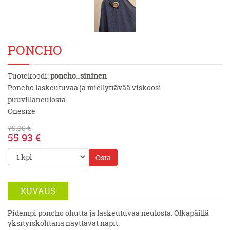
PONCHO
Tuotekoodi:
poncho_sininen
Poncho laskeutuvaa ja miellyttävää viskoosi-
puuvillaneulosta.
Onesize
79.90 €
55.93 €
Osta
KUVAUS
Pidempi poncho ohutta ja laskeutuvaa neulosta. Olkapäillä
yksityiskohtana näyttävät napit.