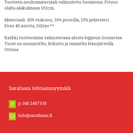
Tuotteen neulosmateriaali valmistettu Suomessa. Pituus
olalta alakulmaan 102cm.
Materiaali: 45% viskoosi, 30% puuvilla, 25% polyesteri.
Pesu 40 astetta, Silitys **
Kaikki tuotteemme valmistetaan alusta loppuun Suomessa.
Tuote on suunniteltu, leikattu ja ommeltu Hausjärvellä,
Oitissa
Sarafaani tehtaanmyymälä
p. 045 2487338
info@sarafaani.fi