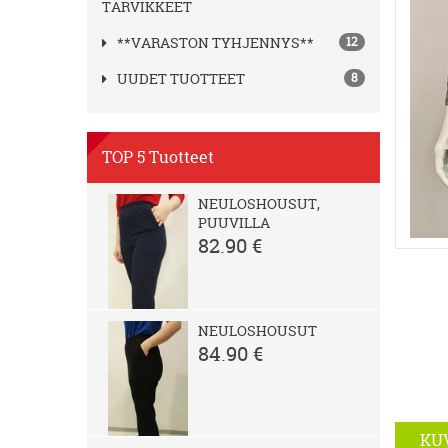
TARVIKKEET
**VARASTON TYHJENNYS**
12
UUDET TUOTTEET
8
TOP 5 Tuotteet
NEULOSHOUSUT,
PUUVILLA
82.90 €
NEULOSHOUSUT
84.90 €
KU