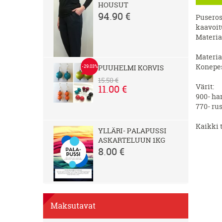
HOUSUT
94.90 €
Puseross
kaavoit
Materia
Materiaa
Konepes
PUUHELMI KORVIS
-29.03%
15.50 €
Värit:
11.00 €
900- ha
770- r
Kaikki 
YLLÄRI- PALAPUSSI
ASKARTELUUN 1KG
8.00 €
Maksutavat