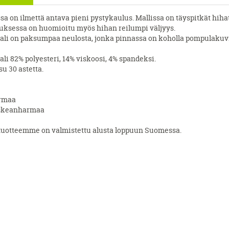
a on ilmettä antava pieni pystykaulus. Mallissa on täyspitkät hihat
uksessa on huomioitu myös hihan reilumpi väljyys.
ali on paksumpaa neulosta, jonka pinnassa on koholla pompulakuv
li 82% polyesteri, 14% viskoosi, 4% spandeksi.
u 30 astetta.
rmaa
uskeanharmaa
tuotteemme on valmistettu alusta loppuun Suomessa.