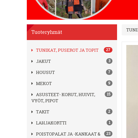
TUNI
Tuoteryhmät
TUNIKAT, PUSEROT JA TOPIT
27
JAKUT
3
HOUSUT
7
MEKOT
9
ASUSTEET- KORUT, HUIVIT,
15
VYÖT, PIPOT
TAKIT
2
LAHJAKORTTI
1
POISTOPALAT JA -KANKAAT &
23