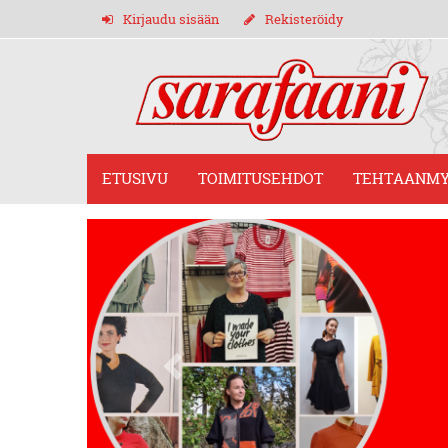
Kirjaudu sisään
Rekisteröidy
ETUSIVU
TOIMITUSEHDOT
TEHTAANMY