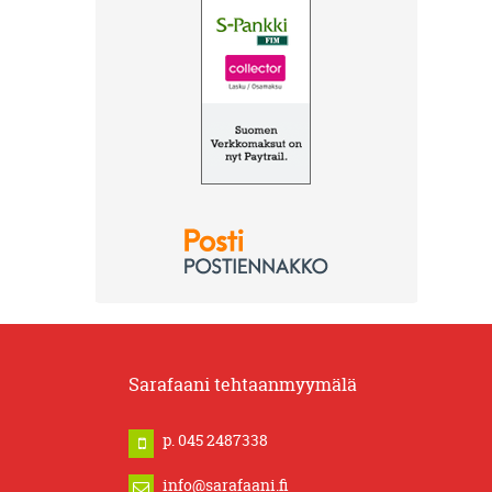
Sarafaani tehtaanmyymälä
p. 045 2487338
info@sarafaani.fi