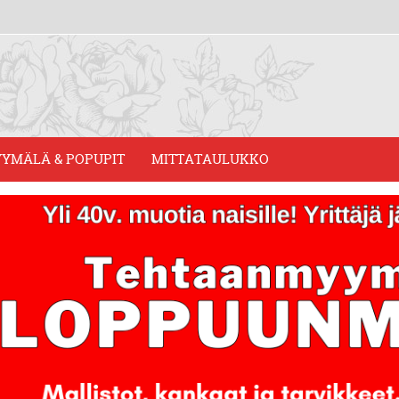
YMÄLÄ & POPUPIT
MITTATAULUKKO