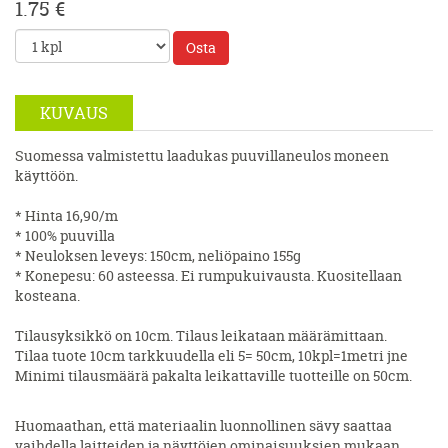
1.75 €
Osta
KUVAUS
Suomessa valmistettu laadukas puuvillaneulos moneen
käyttöön.
* Hinta 16,90/m
* 100% puuvilla
* Neuloksen leveys: 150cm, neliöpaino 155g
* Konepesu: 60 asteessa. Ei rumpukuivausta. Kuositellaan
kosteana.
Tilausyksikkö on 10cm. Tilaus leikataan määrämittaan.
Tilaa tuote 10cm tarkkuudella eli 5= 50cm, 10kpl=1metri jne
Minimi tilausmäärä pakalta leikattaville tuotteille on 50cm.
Huomaathan, että materiaalin luonnollinen sävy saattaa
vaihdella laitteiden ja näyttöjen ominaisuuksien mukaan.