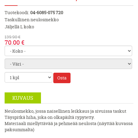
Tuotekoodi:
04-6085-075 720
Taskullinen neulosmekko
Jäljellä L koko
139.90 €
70.00 €
Osta
KUVAUS
Neulosmekko, jossa naisellinen leikkaus ja sivuissa taskut
Täyspitkä hiha, joka on olkapäiltä rypytetty.
Materiaali miellyttävää ja pehmeää neulosta (näyttää kuvassa
paksummalta)