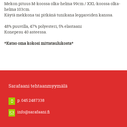
Mekon pituus M-koossa olka-helma 99cm / XXL-koossa olka-
helma 103cm.
Käytä mekkona tai pitkänä tunikana leggareiden kanssa.
48% puuvilla, 47% polyesteri, 5% elastaani
Konepesu 40 asteessa.
*
Katso oma kokosi mittataulukosta
*
Sarafaani tehtaanmyymälä
p. 045 2487338
info@sarafaani.fi